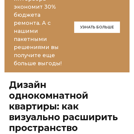
экономит 30%
бюджета
ремонта. А с
УЗНАТЬ БОЛЬШЕ
нашими
пакетными
решениями вы
получите еще
больше выгоды!
Дизайн
однокомнатной
квартиры: как
визуально расширить
пространство