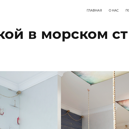
ГЛАВНАЯ
О НАС
П
кой в морском с