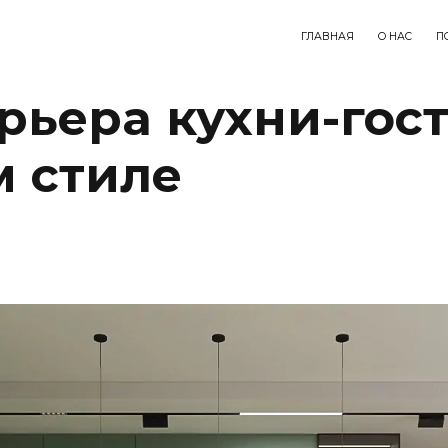
ГЛАВНАЯ
О НАС
П
рьера кухни-гос
 стиле