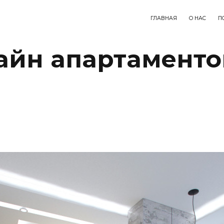
ГЛАВНАЯ
О НАС
П
йн апартаменто