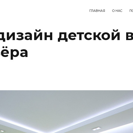
ГЛАВНАЯ
О НАС
П
изайн детской 
зёра