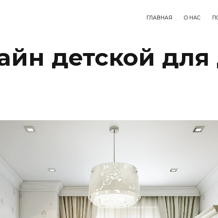
ГЛАВНАЯ
О НАС
П
айн детской для