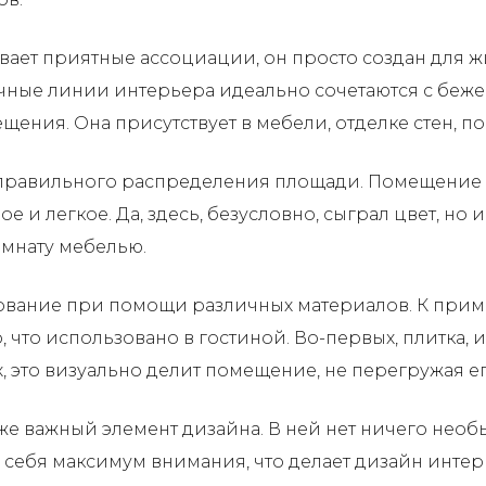
ает приятные ассоциации, он просто создан для жи
чные линии интерьера идеально сочетаются с беже
щения. Она присутствует в мебели, отделке стен, по
т правильного распределения площади. Помещение н
ое и легкое. Да, здесь, безусловно, сыграл цвет, н
омнату мебелью.
вание при помощи различных материалов. К приме
о, что использовано в гостиной. Во-первых, плитка, 
ых, это визуально делит помещение, не перегружая
же важный элемент дизайна. В ней нет ничего необы
 себя максимум внимания, что делает дизайн интер