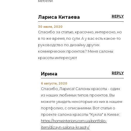
мебели
REPLY
Лариса Китаева
30 июля, 2020
Спасибо за статью, красочно, интересно, но
в то же время, по сути. А у вас есть какое-то
руководство по дизайну других
коммерческих проектов? Меня салоны
красоты интересуют
REPLY
Ирина
6 августа, 2020
Спасибо, Лариса! Салоны красоты - один
из наших любимых типов проектов. Вы
можете увидеть некоторые из них в нашем
портфолио, с описаниями. Вот статья о
проекте салона красоты "Кукла" в Киеве:
https://homeinteriors.com.ua/portfolio-
item/dizayn-salona-krasoty/