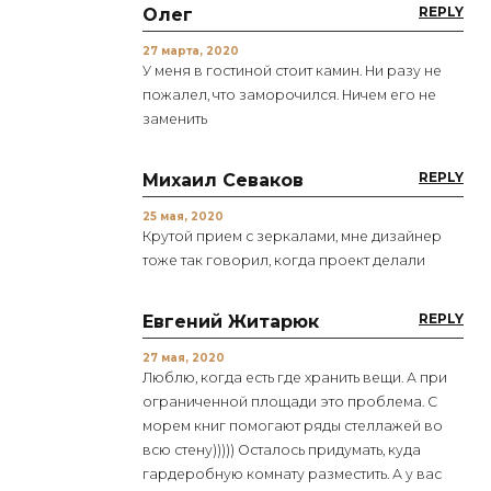
REPLY
Олег
27 марта, 2020
У меня в гостиной стоит камин. Ни разу не
пожалел, что заморочился. Ничем его не
заменить
REPLY
Михаил Севаков
25 мая, 2020
Крутой прием с зеркалами, мне дизайнер
тоже так говорил, когда проект делали
REPLY
Евгений Житарюк
27 мая, 2020
Люблю, когда есть где хранить вещи. А при
ограниченной площади это проблема. С
морем книг помогают ряды стеллажей во
всю стену))))) Осталось придумать, куда
гардеробную комнату разместить. А у вас