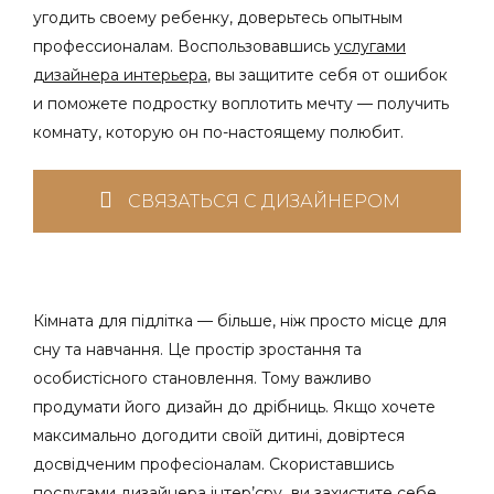
угодить своему ребенку, доверьтесь опытным
профессионалам. Воспользовавшись
услугами
дизайнера интерьера
, вы защитите себя от ошибок
и поможете подростку воплотить мечту — получить
комнату, которую он по-настоящему полюбит.
СВЯЗАТЬСЯ С ДИЗАЙНЕРОМ
Кімната для підлітка — більше, ніж просто місце для
сну та навчання. Це простір зростання та
особистісного становлення. Тому важливо
продумати його дизайн до дрібниць. Якщо хочете
максимально догодити своїй дитині, довіртеся
досвідченим професіоналам. Скориставшись
послугами дизайнера інтер’єру
,
ви захистите себе