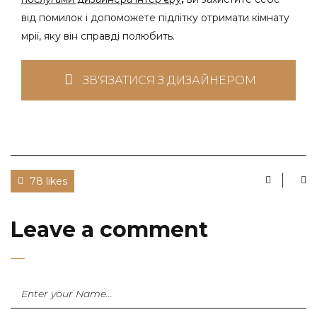
від помилок і допоможете підлітку отримати кімнату
мрії, яку він справді полюбить.
ЗВ'ЯЗАТИСЯ З ДИЗАЙНЕРОМ
78 likes
Leave a comment