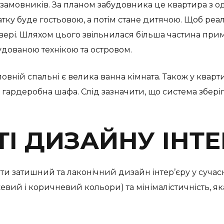
амовників. За планом забудовника це квартира з одн
тку буде гостьовою, а потім стане дитячою. Щоб реал
вері. Шляхом цього звільнилася більша частина при
удованою технікою та островом.
головній спальні є велика ванна кімната. Також у квар
гардеробна шафа. Слід зазначити, що система зберіг
І ДИЗАЙНУ ІНТЕ
и затишний та лаконічний дизайн інтер’єру у сучасно
ежевий і коричневий кольори) та мінімалістичність, 