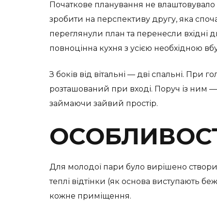
Початкове планування не влаштовувало з
зробити на перспективу другу, яка споча
переглянули план та перенесли вхідні д
повноцінна кухня з усією необхідною вб
З боків від вітальні — дві спальні. При 
розташований при вході. Поруч із ним — 
займаючи зайвий простір.
ОСОБЛИВОСТ
Для молодої пари було вирішено створит
теплі відтінки (як основа виступають б
кожне приміщення.