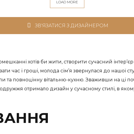
LOAD MORE
ЗВ'ЯЗАТИСЯ З ДИЗАЙНЕРОМ
помешканні хотів би жити, створити сучасний інтер’
и час і гроші, молода сім’я звернулася до нашої ст
узли та повноцінну вітальню-кухню. Зваживши на ці п
ті подружжя отримало дизайн у сучасному стилі, в я
ВАННЯ