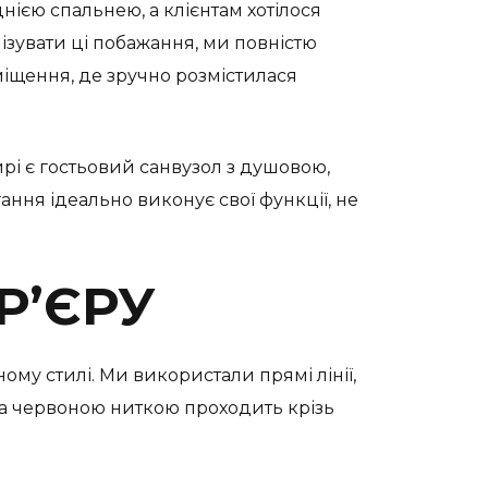
ією спальнею, а клієнтам хотілося
ізувати ці побажання, ми повністю
міщення, де зручно розмістилася
тирі є гостьовий санвузол з душовою,
ання ідеально виконує свої функції, не
Р’ЄРУ
му стилі. Ми використали прямі лінії,
яка червоною ниткою проходить крізь