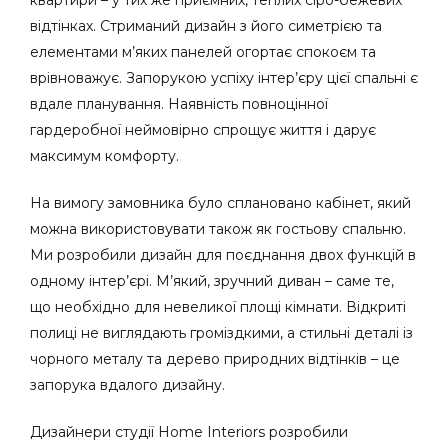
квартири – у тих же приємних, теплих сіро-бежевих
відтінках. Стриманий дизайн з його симетрією та
елементами м’яких панелей огортає спокоєм та
врівноважує. Запорукою успіху інтер’єру цієї спальні є
вдале планування. Наявність повноцінної
гардеробної неймовірно спрощує життя і дарує
максимум комфорту.
На вимогу замовника було сплановано кабінет, який
можна використовувати також як гостьову спальню.
Ми розробили дизайн для поєднання двох функцій в
одному інтер’єрі. М’який, зручний диван – саме те,
що необхідно для невеликої площі кімнати. Відкриті
полиці не виглядають громіздкими, а стильні деталі із
чорного металу та дерево природних відтінків – це
запорука вдалого дизайну.
Дизайнери студії Home Interiors розробили