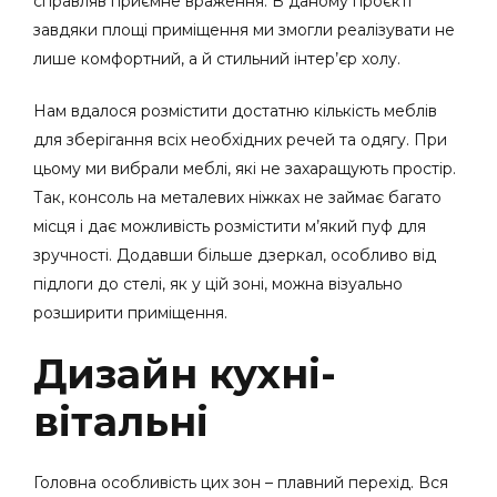
справляв приємне враження. В даному проєкті
завдяки площі приміщення ми змогли реалізувати не
лише комфортний, а й стильний інтер’єр холу.
Нам вдалося розмістити достатню кількість меблів
для зберігання всіх необхідних речей та одягу. При
цьому ми вибрали меблі, які не захаращують простір.
Так, консоль на металевих ніжках не займає багато
місця і дає можливість розмістити м’який пуф для
зручності. Додавши більше дзеркал, особливо від
підлоги до стелі, як у цій зоні, можна візуально
розширити приміщення.
Дизайн кухні-
вітальні
Головна особливість цих зон – плавний перехід. Вся