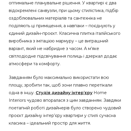
оптимальне планувальне рішення. У квартирі є два
відокремлені санвузли, при цьому стилістика, підбір
оздоблювальних матеріалів та сантехніка не
поділяють ці приміщення, а навпаки – поєднують у
єдиний дизайн-проєкт. Класична плитка італійського
виробника з імітацією мармуру – це виграшний
варіант, який не набридне з часом. А м’яке
світлодіодне підсвічування полиць і дзеркал додає
атмосфери та комфорту.
Завданням було максимально використати всю
площу, зробити так, щоб зони плавно перетікали
одна в іншу.
Студія дизайну інтер’єру
Home
Interiors чудово впоралася з цим завданням. Завдяки
поетапній роботі дизайнерів було створено чудовий
проєкт дизайну інтер’єру квартири у стилі сучасна
класика – ідеальний простір для життя.