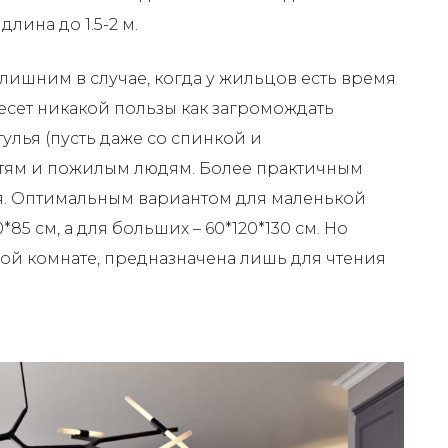
длина до 1.5-2 м.
лишним в случае, когда у жильцов есть время
несет никакой пользы как загромождать
тулья (пусть даже со спинкой и
етям и пожилым людям. Более практичным
ья. Оптимальным вариантом для маленькой
85 см, а для больших – 60*120*130 см. Но
шой комнате, предназначена лишь для чтения