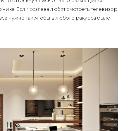
ь, то оттолкнувшись от него размещается
ехника. Если хозяева любят смотреть телевизор
все нужно так ,чтобы в любого ракурса было