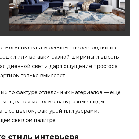
е могут выступать реечные перегородки из
ородки или вставки
разной ширины и высоты
ая дневной свет и даря ощущение простора.
вартиры
только выиграет
.
ых по фактуре
отделочных
материалов — еще
комендуется использовать разные виды
ть со цветом, фактурой или узорами,
щей светлой палитре.
е стиль интерьера