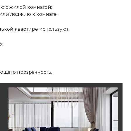
ю с жилой комнатой;
или лоджию к комнате.
ькой квартире используют:
х;
яющего прозрачность.