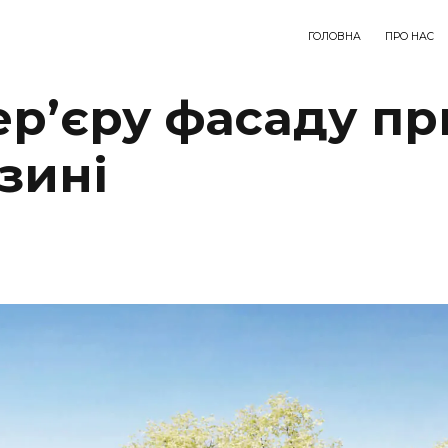
ГОЛОВНА
ПРО НАС
ер’єру фасаду пр
зині