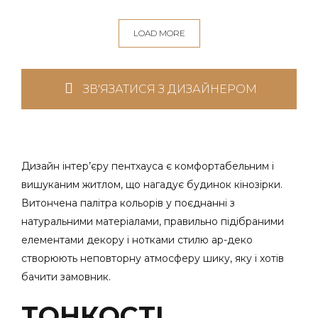
LOAD MORE
ЗВ'ЯЗАТИСЯ З ДИЗАЙНЕРОМ
Дизайн інтер’єру пентхауса є комфортабельним і
вишуканим житлом, що нагадує будинок кінозірки.
Витончена палітра кольорів у поєднанні з
натуральними матеріалами, правильно підібраними
елементами декору і нотками стилю ар-деко
створюють неповторну атмосферу шику, яку і хотів
бачити замовник.
ТОНКОСТІ