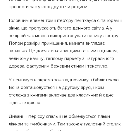
провести час у колі друзів чи родини.
Головним елементом інтер’єру пентхауса є панорамні
вікна, що пропускають багато денного світла. А у
вечірній час можна використовувати велику люстру.
Попри розміри приміщення, кімната виглядає
затишно. Це досягається завдяки теплим відтінкам,
великому каміну, теплому паркету з натурального
дерева, фактурним бежевим стінам і текстилю.
У пентхаусі є окрема зона відпочинку з бібліотекою.
Вона розташовується на другому ярусі, і крім
стелажа з книгами включає два класичних й одне
підвісне крісло.
Дизайн інтер’єру спальні не обмежується тільки
ліжком та тумбочками. Там також є туалетний столик