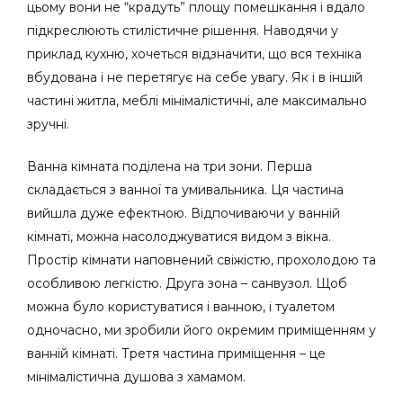
цьому вони не “крадуть” площу помешкання і вдало
підкреслюють стилістичне рішення. Наводячи у
приклад кухню, хочеться відзначити, що вся техніка
вбудована і не перетягує на себе увагу. Як і в іншій
частині житла, меблі мінімалістичні, але максимально
зручні.
Ванна кімната поділена на три зони. Перша
складається з ванної та умивальника. Ця частина
вийшла дуже ефектною. Відпочиваючи у ванній
кімнаті, можна насолоджуватися видом з вікна.
Простір кімнати наповнений свіжістю, прохолодою та
особливою легкістю. Друга зона – санвузол. Щоб
можна було користуватися і ванною, і туалетом
одночасно, ми зробили його окремим приміщенням у
ванній кімнаті. Третя частина приміщення – це
мінімалістична душова з хамамом.