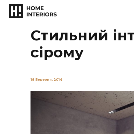
Стильний інт
сірому
18 Березня, 2014