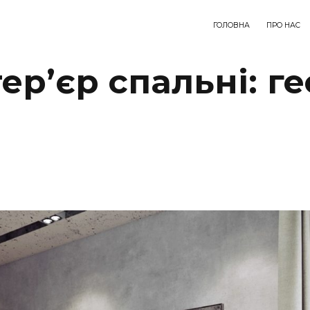
ГОЛОВНА
ПРО НАС
ер’єр спальні: ге