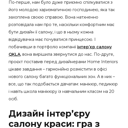
По-перше, нам було дуже приємно спілкуватися з
його молодою харизматичною господинею, яка так
захоплена своєю справою. Вона натхненно
розповідала нам про те, наскільки комфортним має
бути дизайн її салону, і що в ньому кожна
відвідувачка має почуватися принцесою. І
побачивши в портфоліо компанії
інтер’єр салону
QKLA
, вона вирішила звернутися до нас. По-друге,
проєкт поставив перед дизайнерами Home Interiors
цікаве завдання – гармонійно розмістити в офісі
нового салону багато функціональних зон. А в них –
все, що так подобається дівчатам: манікюр, педикюр
і навіть школа манікюру із навчальним класом на 20
осіб.
Дизайн інтер’єру
салону краси: гра з