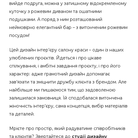
вийде подруга, можна у затишному відокремленому
куточку з рожевим диваном та ошатними
подушками. А поряд з ним розташований
неймовірно елегантний бар – з витонченим рожевим
посудом!
Цей дизайн інтер’єру салону краси – один із наших
улюблених проєктів. Йдеться і про цікаве
спілкування, і амбітні завдання проєкту, і про його
характер: адже грамотний дизайн допомагає
зав’язати та зміцнити дружбу клієнта з брендом. Але
найбільше ми пишаємося тим, що задоволеною
залишилася замовниця. Їй сподобалася витончена
жіночність інтер’єру, сама концепція, вибір матеріалів
та деталей.
Мрієте про простір, який радуватиме співробітників
та клієнтів? Звертайтеся до
студії дизайну