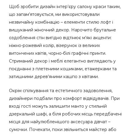
Щоб зробити дизайн інтер’єру салону краси таким,
що запам’ятовується, ми використовували
незвичайну комбінацію – елементи стилю лофт і
вишуканий жіночний декор. Нарочито брутальне
оздоблення стін вигідно відтінює м’які акценти:
ніжно-рожевий колір, візерунок із великих
витончених квітів, чорно-білі графічні принти.
Стриманий декор і меблі елегантно виглядають у
поєднанні з плетеними кошиками, етажерками та
затишними дерев’яними кашпо з квітами.
Окрім спілкування та естетичного задоволення,
дизайнери подбали про комфорт відвідувачів. При
вході гості можуть залишити манто у стильній
дзеркальній шафі, а біля робочих місць передбачені
місця для найулюбленішого аксесуара дівчат –
сумочки. Почекати, поки звільниться майстер або